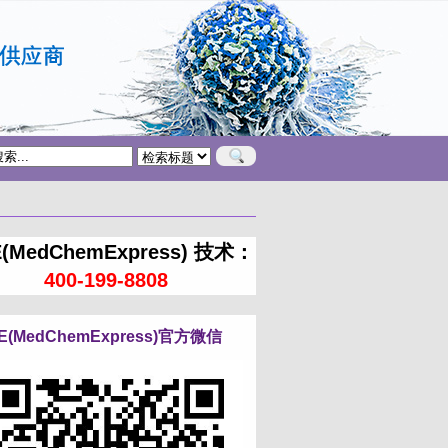
(MedChemExpress) 技术：
400-199-8808
E(MedChemExpress)官方微信