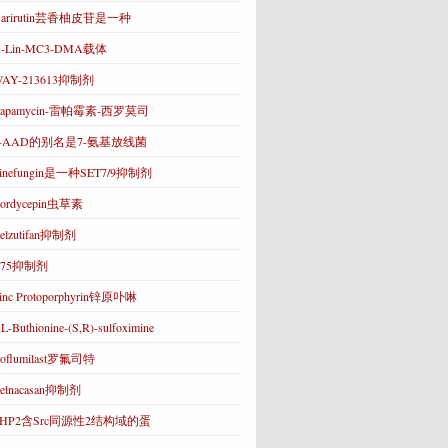
Narirutin芸香柚皮苷是一种
-Lin-MC3-DMA载体
AY-213613抑制剂
Rapamycin-雷帕霉素-西罗莫司
7-AAD的别名是7-氨基放线菌
inefungin是一种SET7/9抑制剂
ordycepin虫草素
elzutifan抑制剂
C75抑制剂
inc Protoporphyrin锌原卟啉
L-Buthionine-(S,R)-sulfoximine
oflumilast罗氟司特
elnacasan抑制剂
SHP2含Src同源性2结构域的蛋