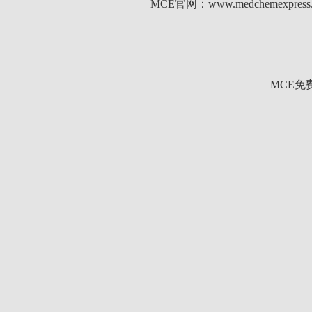
MCE官网：www.medchemexp
MCE免费